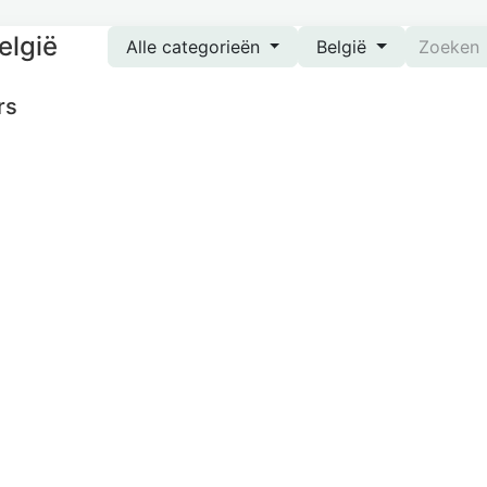
elgië
Alle categorieën
België
rs